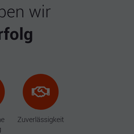
ben wir
rfolg
he
Zuverlässigkeit
g