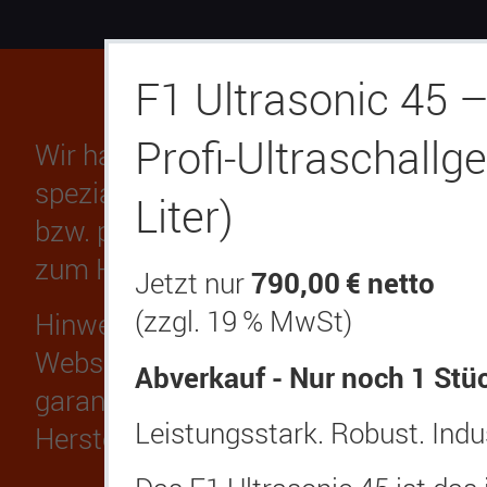
F1 Ultrasonic 45 
Profi‑Ultraschallge
Wir haben uns hauptsächlich auf Ho
spezialisiert.
Auf Anfrage
können wir 
Liter)
bzw. passende Werkzeuge für Sie prod
zum Honwerkzeug, zur Honmaschine,
790,00 € netto
Jetzt nur
(zzgl. 19 % MwSt)
Hinweis: Wir dürfen evtl. aus marken
Webseite nutzen. Wir verwenden dahe
Abverkauf - Nur noch 1 Stü
garantieren Ihnen, wie der Name scho
Leistungsstark. Robust. Indus
Herstellers handelt.