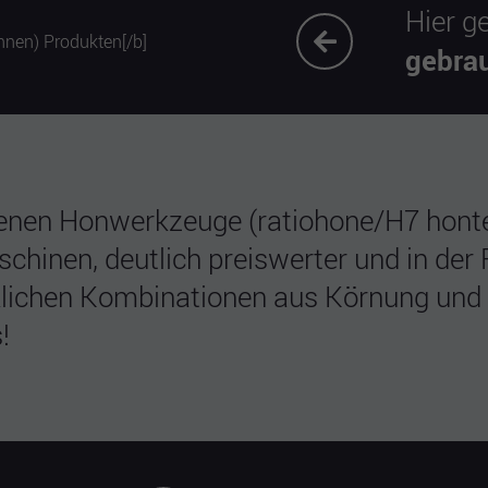
Hier g
gebra
genen Honwerkzeuge (ratiohone/H7 honte
n, deutlich preiswerter und in der Rege
denklichen Kombinationen aus Körnung un
!