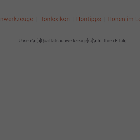
nwerkzeuge
Honlexikon
Hontipps
Honen im L
M
M gebraucht
iohone (H7 hontechnik)
öl und Filter
Unsere
derhonwerkzeuge für alle
ngigen Honsysteme
nderangebote
alitätshonwerkze
für Ihren Erfolg