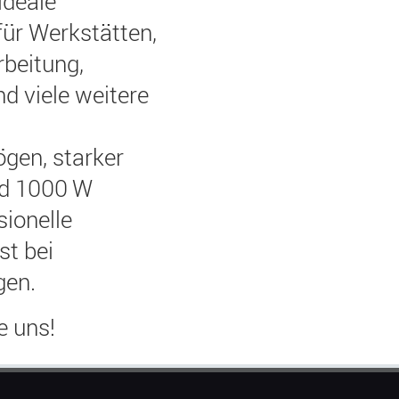
ideale
für Werkstätten,
rbeitung,
d viele weitere
gen, starker
nd 1000 W
sionelle
st bei
 darf aber ruhig auch günstiger sein? 
gen.
in. Diese sind generalüberholt und voll 
e uns!