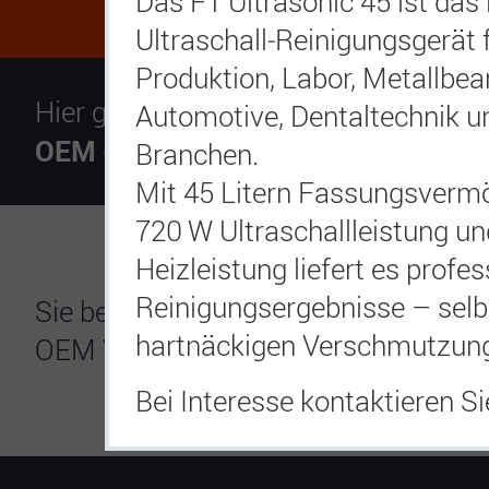
Das F1 Ultrasonic 45 ist das 
Ultraschall‑Reinigungsgerät 
Produktion, Labor, Metallbea
Hier geht es zu unseren
Automotive, Dentaltechnik un
OEM (Sunnen) Produkten
Branchen.
Mit 45 Litern Fassungsvermö
720 W Ultraschallleistung u
Heizleistung liefert es profes
Reinigungsergebnisse – selb
Sie benötigen OEM Honwerkzeuge? Es
hartnäckigen Verschmutzun
OEM Werkzeuge interessant für Sie se
Bei Interesse kontaktieren Si